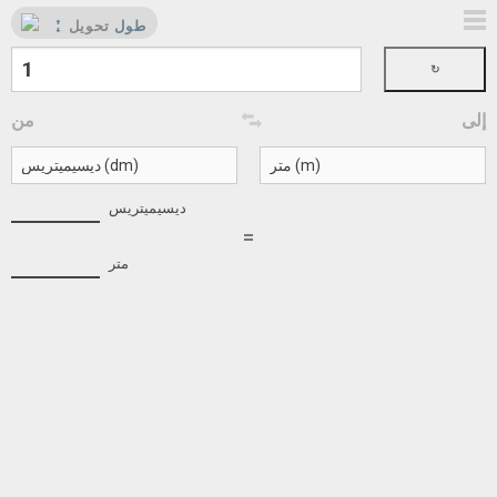
طول
تحويل
إلى
من
ديسيميتريس
=
متر