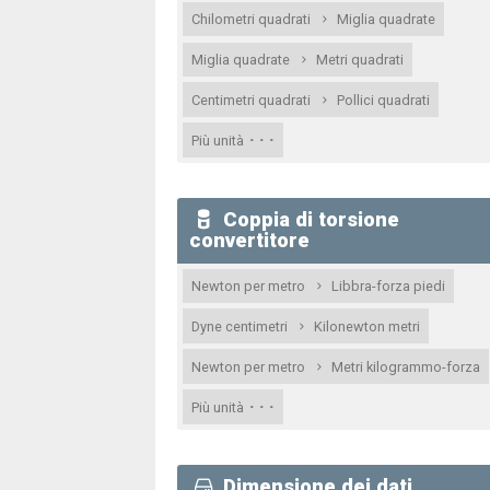
Chilometri quadrati
Miglia quadrate
Miglia quadrate
Metri quadrati
Centimetri quadrati
Pollici quadrati
· · ·
Più unità
Coppia di torsione
convertitore
Newton per metro
Libbra-forza piedi
Dyne centimetri
Kilonewton metri
Newton per metro
Metri kilogrammo-forza
· · ·
Più unità
Dimensione dei dati