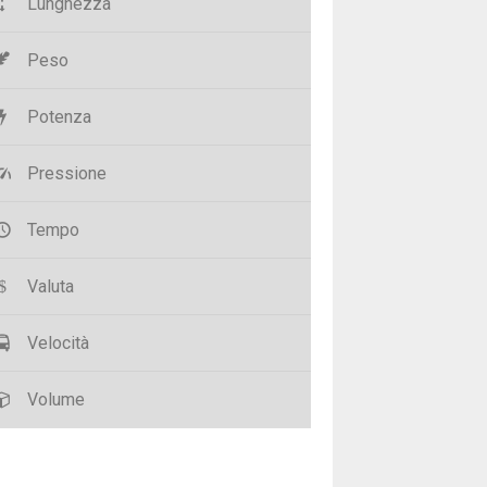
Lunghezza
Peso
Potenza
Pressione
Tempo
Valuta
Velocità
Volume