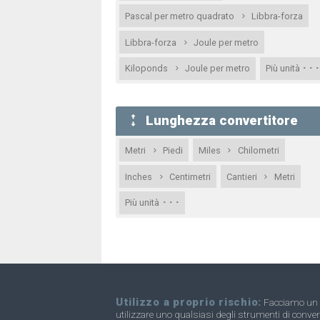
Pascal per metro quadrato
Libbra-forza
Libbra-forza
Joule per metro
· · ·
Kiloponds
Joule per metro
Più unità
Lunghezza convertitore
Metri
Piedi
Miles
Chilometri
Inches
Centimetri
Cantieri
Metri
· · ·
Più unità
Utilizzo a proprio rischio:
Facciamo un g
utilizzare uno qualsiasi degli strumenti di conver