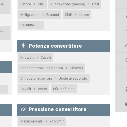
 al
Libbre
Chili
Kilonewtons (massa)
Chili
Milligrammi
Grammi
Chili
Libbre
· · ·
Più unità
ndo
Potenza convertitore
Kilowatt
Cavalli
British thermal unit per ora
Kilowatt
Chilocalorie per ora
Joule al secondo
· · ·
· · ·
Cavalli
Watts
Più unità
Pressione convertitore
Megapascals
kgf/cm ²