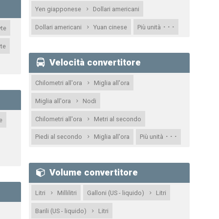
Yen giapponese
Dollari americani
· · ·
Dollari americani
Yuan cinese
Più unità
te
te
Velocità convertitore
Chilometri all'ora
Miglia all'ora
Miglia all'ora
Nodi
Chilometri all'ora
Metri al secondo
e
· · ·
Piedi al secondo
Miglia all'ora
Più unità
Volume convertitore
Litri
Millilitri
Galloni (US - liquido)
Litri
Barili (US - liquido)
Litri