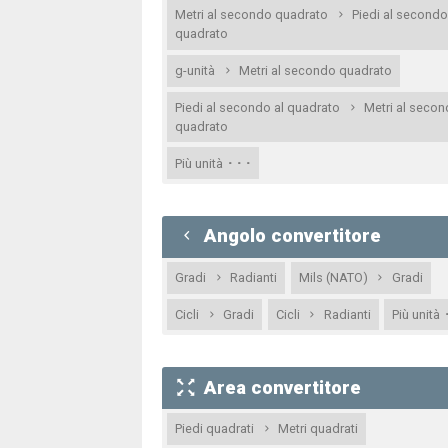
Metri al secondo quadrato
Piedi al secondo
quadrato
g-unità
Metri al secondo quadrato
Piedi al secondo al quadrato
Metri al seco
quadrato
· · ·
Più unità
Angolo convertitore
Gradi
Radianti
Mils (NATO)
Gradi
Cicli
Gradi
Cicli
Radianti
Più unità
Area convertitore
Piedi quadrati
Metri quadrati