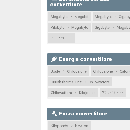
convertitore
Megabyte
Megabit
Megabyte
Gigaby
Kilobyte
Megabyte
Gigabyte
Megaby
· · ·
Più unità
Energia convertitore
Joule
Chilocalorie
Chilocalorie
Calori
British thermal unit
Chilowattora
· · ·
Chilowattora
Kilojoules
Più unità
Forza convertitore
Kiloponds
Newton