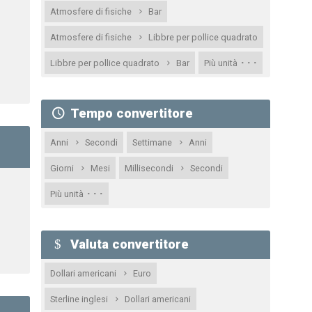
Atmosfere di fisiche
Bar
Atmosfere di fisiche
Libbre per pollice quadrato
· · ·
Libbre per pollice quadrato
Bar
Più unità
Tempo convertitore
Anni
Secondi
Settimane
Anni
Giorni
Mesi
Millisecondi
Secondi
· · ·
Più unità
Valuta convertitore
Dollari americani
Euro
Sterline inglesi
Dollari americani