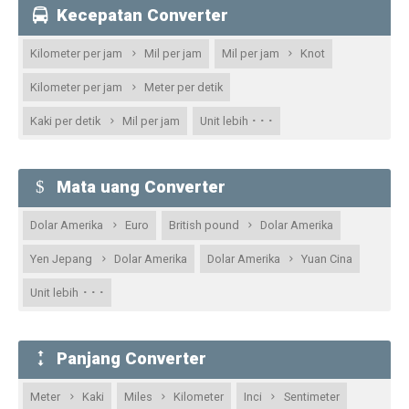
Kecepatan Converter
Kilometer per jam
Mil per jam
Mil per jam
Knot
Kilometer per jam
Meter per detik
· · ·
Kaki per detik
Mil per jam
Unit lebih
Mata uang Converter
Dolar Amerika
Euro
British pound
Dolar Amerika
Yen Jepang
Dolar Amerika
Dolar Amerika
Yuan Cina
· · ·
Unit lebih
Panjang Converter
Meter
Kaki
Miles
Kilometer
Inci
Sentimeter