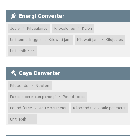
Energi Converter
Joule
Kilocalories
Kilocalories
Kalori
Unit termal Inggris
Kilowatt jam
Kilowatt jam
Kilojoules
· · ·
Unit lebih
Gaya Converter
Kiloponds
Newton
Pascals per meter persegi
Pound-force
Pound-force
Joule per meter
Kiloponds
Joule per meter
· · ·
Unit lebih