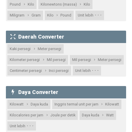
Pound
Kilo
Kilonewtons (massa)
Kilo
· · ·
Miligram
Gram
Kilo
Pound
Unit lebih
Daerah Converter
Kaki persegi
Meter persegi
Kilometer persegi
Mil persegi
Mil persegi
Meter persegi
· · ·
Centimeter persegi
Inci persegi
Unit lebih
Daya Converter
Kilowatt
Daya kuda
Inggris termal unit per jam
Kilowatt
Kilocalories per jam
Joule per detik
Daya kuda
Watt
· · ·
Unit lebih