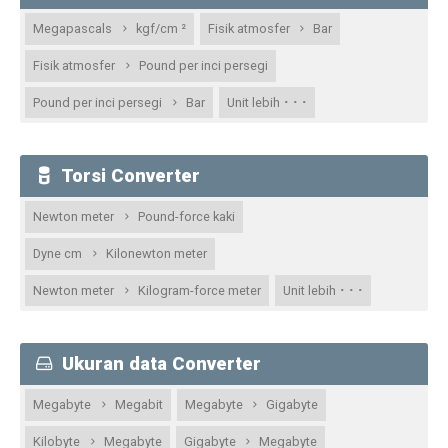
Megapascals
kgf/cm ²
Fisik atmosfer
Bar
Fisik atmosfer
Pound per inci persegi
· · ·
Pound per inci persegi
Bar
Unit lebih
Torsi Converter
Newton meter
Pound-force kaki
Dyne cm
Kilonewton meter
· · ·
Newton meter
Kilogram-force meter
Unit lebih
Ukuran data Converter
Megabyte
Megabit
Megabyte
Gigabyte
Kilobyte
Megabyte
Gigabyte
Megabyte