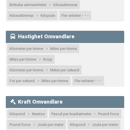
Brittiska värmeenheter
Kilowattimmar
· · ·
Kilowattimmar
Kilojoule
Fler enheter
Hastighet Omvandlare
Kilometer per timme
Miles per timme
Miles per timme
Knop
Kilometer per timme
Meter per sekund
· · ·
Fot per sekund
Miles per timme
Fler enheter
Kraft Omvandlare
Kilopond
Newton
Pascal per kvadratmeter
Pound-force
Pound-force
Joule per meter
Kilopond
Joule per meter