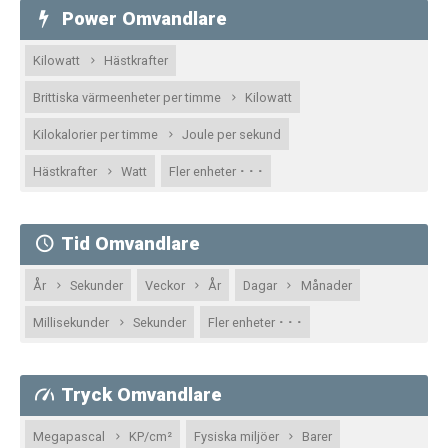
Power Omvandlare
Kilowatt
Hästkrafter
Brittiska värmeenheter per timme
Kilowatt
Kilokalorier per timme
Joule per sekund
· · ·
Hästkrafter
Watt
Fler enheter
Tid Omvandlare
År
Sekunder
Veckor
År
Dagar
Månader
· · ·
Millisekunder
Sekunder
Fler enheter
Tryck Omvandlare
Megapascal
KP/cm²
Fysiska miljöer
Barer