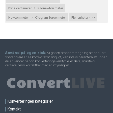
Dyne centimeter
Kilonewton meter
· · ·
Newton meter
Kilogram-force meter
Fler enheter
Använd på egen risk:
Vi gör en stor ansträngning att se till att
omvandlare är så korrekt som möjligt, kan inte vi garantera att. Innan
du använder någon konverteringsverktyg eller data, måste du
verifiera dess korrekthet med en myndighet.
Konverteringen kategorier
Kontakt