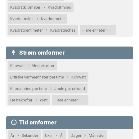
Kvadratkilometer
Kvadratmiles
Kvadratmiles
Kvadratmeter
· · ·
Kvadratcentimeter
Kvadratinches
Flere enheter
Strøm omformer
Kilowatt
Hestekrefter
Britiske varmeenheter per time
Kilowatt
Kilocalories per time
Joule per sekund
· · ·
Hestekrefter
Watt
Flere enheter
Tid omformer
År
Sekunder
Uker
År
Dager
Måneder