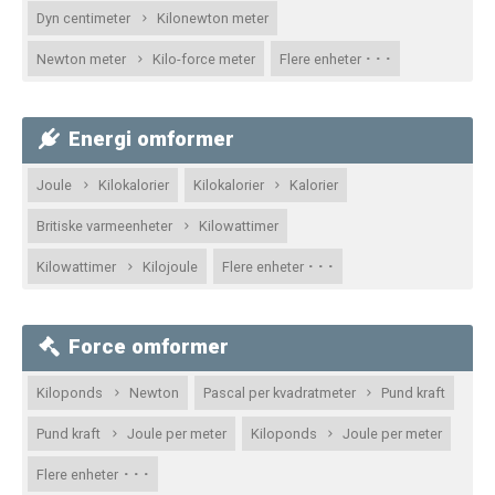
Dyn centimeter
Kilonewton meter
· · ·
Newton meter
Kilo-force meter
Flere enheter
Energi omformer
Joule
Kilokalorier
Kilokalorier
Kalorier
Britiske varmeenheter
Kilowattimer
· · ·
Kilowattimer
Kilojoule
Flere enheter
Force omformer
Kiloponds
Newton
Pascal per kvadratmeter
Pund kraft
Pund kraft
Joule per meter
Kiloponds
Joule per meter
· · ·
Flere enheter