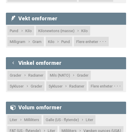
Vekt omformer
Pund
Kilo
Kilonewtons (masse)
Kilo
· · ·
Milligram
Gram
Kilo
Pund
Flere enheter
Vinkel omformer
Grader
Radianer
Mils (NATO)
Grader
· · ·
Sykluser
Grader
Sykluser
Radianer
Flere enheter
Volum omformer
Liter
Milliliters
Galle (US - flytende)
Liter
FAT (US - flytende)
Liter
Milliliters
Væsken ounces (USA)