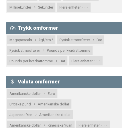
· · ·
Millisekunder
Sekunder
Flere enheter
Trykk omformer
Megapascals
kgf/cm ²
Fysisk atmosfærer
Bar
Fysisk atmosfærer
Pounds per kvadrattomme
· · ·
Pounds per kvadrattomme
Bar
Flere enheter
Valuta omformer
Amerikanske dollar
Euro
Britiske pund
Amerikanske dollar
Japanske Yen
Amerikanske dollar
· · ·
Amerikanske dollar
Kinesiske Yuan
Flere enheter