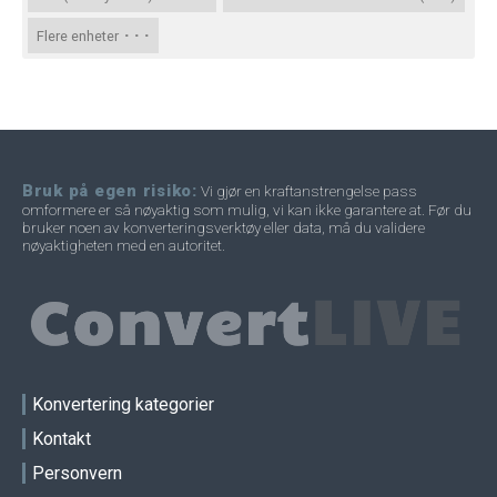
· · ·
Flere enheter
Bruk på egen risiko:
Vi gjør en kraftanstrengelse pass
omformere er så nøyaktig som mulig, vi kan ikke garantere at. Før du
bruker noen av konverteringsverktøy eller data, må du validere
nøyaktigheten med en autoritet.
Konvertering kategorier
Kontakt
Personvern