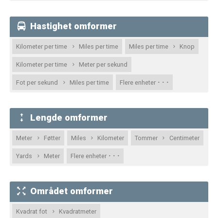
Hastighet omformer
Kilometer per time
Miles per time
Miles per time
Knop
Kilometer per time
Meter per sekund
· · ·
Fot per sekund
Miles per time
Flere enheter
Lengde omformer
Meter
Føtter
Miles
Kilometer
Tommer
Centimeter
· · ·
Yards
Meter
Flere enheter
Området omformer
Kvadrat fot
Kvadratmeter