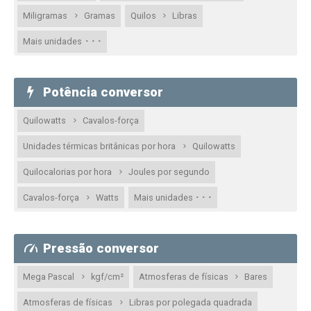
Miligramas
Gramas
Quilos
Libras
· · ·
Mais unidades
Potência conversor
Quilowatts
Cavalos-força
Unidades térmicas britânicas por hora
Quilowatts
Quilocalorias por hora
Joules por segundo
· · ·
Cavalos-força
Watts
Mais unidades
Pressão conversor
Mega Pascal
kgf/cm²
Atmosferas de físicas
Bares
Atmosferas de físicas
Libras por polegada quadrada