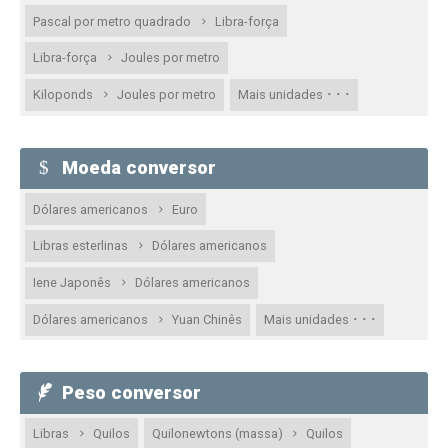
Pascal por metro quadrado
Libra-força
Libra-força
Joules por metro
· · ·
Kiloponds
Joules por metro
Mais unidades
Moeda conversor
Dólares americanos
Euro
Libras esterlinas
Dólares americanos
Iene Japonês
Dólares americanos
· · ·
Dólares americanos
Yuan Chinês
Mais unidades
Peso conversor
Libras
Quilos
Quilonewtons (massa)
Quilos