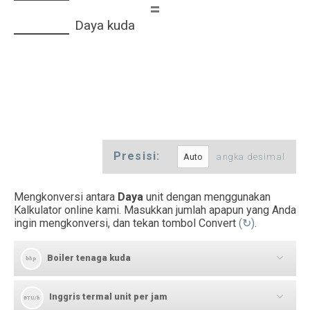
=
Daya kuda
Presisi:
angka desimal
Mengkonversi antara
Daya
unit dengan menggunakan
Kalkulator online kami. Masukkan jumlah apapun yang Anda
ingin mengkonversi, dan tekan tombol Convert
(↻)
.
Boiler tenaga kuda
bhp
Inggris termal unit per jam
[
]
BTU/h
bhp
→
BTU/h
Boiler tenaga kuda ke Inggris termal