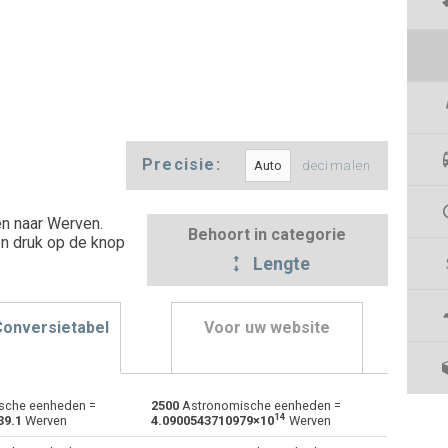
Precisie:
decimalen
n naar Werven.
Behoort in categorie
en druk op de knop
Lengte
Conversietabel
Voor uw website
sche eenheden =
2500
Astronomische eenheden =
Angstroms naar Astronomische eenheden
Å
Å
au
14
39.1
Werven
4.0900543710979×10
Werven
Centimeter naar Astronomische eenheden
cm
cm
au