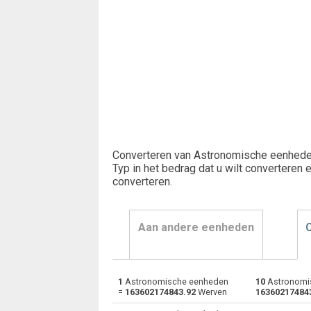
Converteren van Astronomische eenhede
Typ in het bedrag dat u wilt converteren 
converteren
.
Aan andere eenheden
1
Astronomische eenheden
10
Astronomi
Astronomische eenheden naar Angstroms
au
=
163602174843.92
Werven
16360217484
Astronomische eenheden naar Centimeter
au