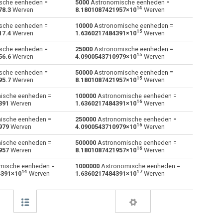
sche eenheden =
5000
Astronomische eenheden =
14
78.3
Werven
8.1801087421957×10
Werven
Diepgangsmerken naar Astronomische
dm
dm
au
sche eenheden =
10000
Astronomische eenheden =
eenheden
15
17.4
Werven
1.6360217484391×10
Werven
Voeten naar Astronomische eenheden
ft
ft
au
sche eenheden =
25000
Astronomische eenheden =
15
56.6
Werven
4.0900543710979×10
Werven
Inch naar Astronomische eenheden
in
in
au
sche eenheden =
50000
Astronomische eenheden =
15
95.7
Werven
8.1801087421957×10
Werven
Kilometer naar Astronomische eenheden
km
km
au
ische eenheden =
100000
Astronomische eenheden =
16
Lichtjaar naar Astronomische eenheden
391
Werven
1.6360217484391×10
Werven
ly
ly
au
ische eenheden =
250000
Astronomische eenheden =
Meter naar Astronomische eenheden
m
m
au
16
979
Werven
4.0900543710979×10
Werven
Miles naar Astronomische eenheden
ische eenheden =
500000
Astronomische eenheden =
mi
mi
au
16
957
Werven
8.1801087421957×10
Werven
Mils naar Astronomische eenheden
mil
mil
au
mische eenheden =
1000000
Astronomische eenheden =
14
17
4391×10
Werven
1.6360217484391×10
Werven
Millimeter naar Astronomische eenheden
mm
mm
au
Nanometer naar Astronomische eenheden
nm
nm
au
Zeemijl naar Astronomische eenheden
nmi
nmi
au