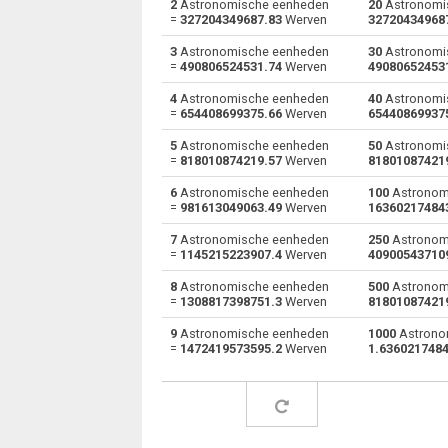
2
Astronomische eenheden
20
Astronomi
=
327204349687.83
Werven
32720434968
Astronomische eenheden naar
au
3
Astronomische eenheden
30
Astronomi
Diepgangsmerken
=
490806524531.74
Werven
49080652453
Astronomische eenheden naar Voeten
au
4
Astronomische eenheden
40
Astronomi
=
654408699375.66
Werven
65440869937
Astronomische eenheden naar Inch
au
5
Astronomische eenheden
50
Astronomi
=
818010874219.57
Werven
81801087421
Astronomische eenheden naar Kilometer
au
6
Astronomische eenheden
100
Astronom
Astronomische eenheden naar Lichtjaar
=
981613049063.49
Werven
16360217484
au
7
Astronomische eenheden
250
Astronom
Astronomische eenheden naar Meter
au
=
1145215223907.4
Werven
40900543710
Astronomische eenheden naar Miles
8
Astronomische eenheden
500
Astronom
au
=
1308817398751.3
Werven
81801087421
Astronomische eenheden naar Mils
au
9
Astronomische eenheden
1000
Astrono
=
1472419573595.2
Werven
1.636021748
Astronomische eenheden naar Millimeter
au
Astronomische eenheden naar Nanometer
au
Astronomische eenheden naar Zeemijl
au