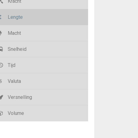
Kracht
Lengte
Macht
Snelheid
Tijd
Valuta
Versnelling
Volume