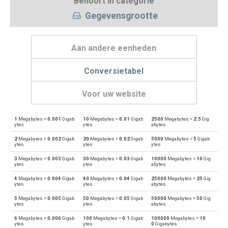
Behoort in categorie
Gegevensgrootte
Aan andere eenheden
Conversietabel
Voor uw website
1
Megabytes =
0.001
Gigab
10
Megabytes =
0.01
Gigab
2500
Megabytes =
2.5
Gig
Megabytes naar Bytes
MB
B
ytes
ytes
abytes
2
Megabytes =
0.002
Gigab
20
Megabytes =
0.02
Gigab
5000
Megabytes =
5
Gigab
Bytes naar Megabytes
B
MB
ytes
ytes
ytes
3
Megabytes =
0.003
Gigab
30
Megabytes =
0.03
Gigab
10000
Megabytes =
10
Gig
Megabytes naar Bits
MB
bit
ytes
ytes
abytes
4
Megabytes =
0.004
Gigab
40
Megabytes =
0.04
Gigab
25000
Megabytes =
25
Gig
Bits naar Megabytes
bit
MB
ytes
ytes
abytes
5
Megabytes =
0.005
Gigab
50
Megabytes =
0.05
Gigab
50000
Megabytes =
50
Gig
Megabytes naar Exabytes
MB
EB
ytes
ytes
abytes
6
Megabytes =
0.006
Gigab
100
Megabytes =
0.1
Gigab
100000
Megabytes =
10
Exabytes naar Megabytes
EB
MB
ytes
ytes
0
Gigabytes