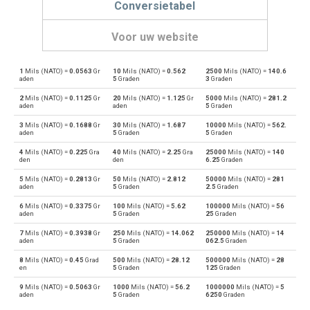
Conversietabel
Voor uw website
1
Mils (NATO) =
0.0563
Gr
10
Mils (NATO) =
0.562
2500
Mils (NATO) =
140.6
Mils (NATO) naar Graden
—
deg
aden
5
Graden
3
Graden
2
Mils (NATO) =
0.1125
Gr
20
Mils (NATO) =
1.125
Gr
5000
Mils (NATO) =
281.2
Graden naar Mils (NATO)
deg
—
aden
aden
5
Graden
3
Mils (NATO) =
0.1688
Gr
30
Mils (NATO) =
1.687
10000
Mils (NATO) =
562.
Mils (NATO) naar Radialen
—
rad
aden
5
Graden
5
Graden
4
Mils (NATO) =
0.225
Gra
40
Mils (NATO) =
2.25
Gra
25000
Mils (NATO) =
140
Radialen naar Mils (NATO)
rad
—
den
den
6.25
Graden
5
Mils (NATO) =
0.2813
Gr
50
Mils (NATO) =
2.812
50000
Mils (NATO) =
281
Mils (NATO) naar Punten
—
—
aden
5
Graden
2.5
Graden
6
Mils (NATO) =
0.3375
Gr
100
Mils (NATO) =
5.62
100000
Mils (NATO) =
56
Punten naar Mils (NATO)
—
—
aden
5
Graden
25
Graden
7
Mils (NATO) =
0.3938
Gr
250
Mils (NATO) =
14.062
250000
Mils (NATO) =
14
Mils (NATO) naar Gons
—
—
aden
5
Graden
062.5
Graden
8
Mils (NATO) =
0.45
Grad
500
Mils (NATO) =
28.12
500000
Mils (NATO) =
28
Gons naar Mils (NATO)
—
—
en
5
Graden
125
Graden
9
Mils (NATO) =
0.5063
Gr
1000
Mils (NATO) =
56.2
1000000
Mils (NATO) =
5
Mils (NATO) naar Decimale graad
—
—
aden
5
Graden
6250
Graden