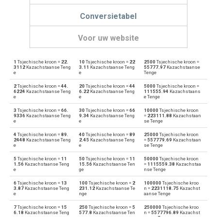
Conversietabel
Voor uw website
1
Tsjechische kroon =
22.
10
Tsjechische kroon =
22
2500
Tsjechische kroon =
Tsjechische kroon naar Emiraten Dirham
CZK
AED
3112
Kazachstaanse Teng
3.11
Kazachstaanse Teng
55777.97
Kazachstaanse
e
e
Tenge
Emiraten Dirham naar Tsjechische kroon
AED
CZK
2
Tsjechische kroon =
44.
20
Tsjechische kroon =
44
5000
Tsjechische kroon =
6224
Kazachstaanse Teng
6.22
Kazachstaanse Teng
111555.94
Kazachstaans
e
e
e Tenge
Tsjechische kroon naar Argentijnse peso
CZK
ARS
3
Tsjechische kroon =
66.
30
Tsjechische kroon =
66
10000
Tsjechische kroon
9336
Kazachstaanse Teng
9.34
Kazachstaanse Teng
=
223111.88
Kazachstaan
Argentijnse peso naar Tsjechische kroon
e
e
se Tenge
ARS
CZK
4
Tsjechische kroon =
89.
40
Tsjechische kroon =
89
25000
Tsjechische kroon
Tsjechische kroon naar Australische Dollars
2448
Kazachstaanse Teng
2.45
Kazachstaanse Teng
=
557779.69
Kazachstaan
CZK
AUD
e
e
se Tenge
Australische Dollars naar Tsjechische kroon
5
Tsjechische kroon =
11
50
Tsjechische kroon =
11
50000
Tsjechische kroon
AUD
CZK
1.56
Kazachstaanse Teng
15.56
Kazachstaanse Ten
=
1115559.38
Kazachstaa
e
ge
nse Tenge
Tsjechische kroon naar Bulgaarse nieuwe Lev
CZK
BGN
6
Tsjechische kroon =
13
100
Tsjechische kroon =
2
100000
Tsjechische kroo
3.87
Kazachstaanse Teng
231.12
Kazachstaanse Te
n =
2231118.75
Kazachst
e
nge
aanse Tenge
Bulgaarse nieuwe Lev naar Tsjechische kroon
BGN
CZK
7
Tsjechische kroon =
15
250
Tsjechische kroon =
5
250000
Tsjechische kroo
6.18
Kazachstaanse Teng
577.8
Kazachstaanse Ten
n =
5577796.89
Kazachst
Tsjechische kroon naar Bahreinse Dinar
CZK
BHD