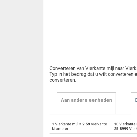
Converteren van Vierkante mijl naar Vierk
Typ in het bedrag dat u wilt converteren 
converteren
.
Aan andere eenheden
1
Vierkante mijl =
2.59
Vierkante
10
Vierkante 
Vierkante mijl naar Ares
—
kilometer
25.8999
Vier
Vierkante mijl naar Vierkante centimeter
—