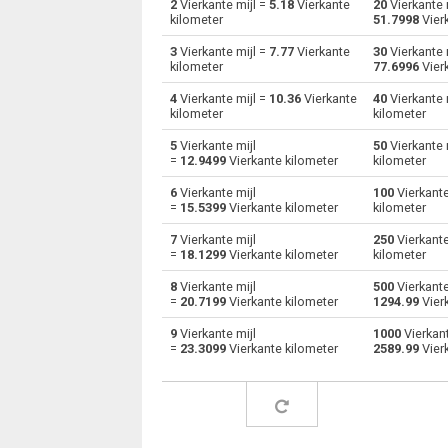
2
Vierkante mijl =
5.18
Vierkante
20
Vierkante 
kilometer
51.7998
Vier
Vierkante mijl naar Vierkante
—
3
Vierkante mijl =
7.77
Vierkante
30
Vierkante 
diepgangsmerken
kilometer
77.6996
Vier
Vierkante mijl naar Vierkante voet
—
4
Vierkante mijl =
10.36
Vierkante
40
Vierkante 
kilometer
kilometer
Vierkante mijl naar Hectare
—
5
Vierkante mijl
50
Vierkante 
=
12.9499
Vierkante kilometer
kilometer
Vierkante mijl naar Vierkante inch
—
6
Vierkante mijl
100
Vierkante
Vierkante mijl naar Vierkante kilometer
=
15.5399
Vierkante kilometer
kilometer
—
7
Vierkante mijl
250
Vierkante
Vierkante mijl naar Vierkante millimeter
—
=
18.1299
Vierkante kilometer
kilometer
Vierkante mijl naar Vierkante meter
8
Vierkante mijl
500
Vierkante
—
=
20.7199
Vierkante kilometer
1294.99
Vier
Vierkante mijl naar Vierkante nanometers
—
9
Vierkante mijl
1000
Vierkant
=
23.3099
Vierkante kilometer
2589.99
Vier
Vierkante mijl naar Vierkante werven
—
Vierkante mijl naar Vierkante micrometer
—
Vierkante mijl naar Vierkante stangen
—