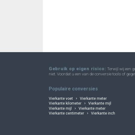
Vierkante mijl naar Roods
—
Vierkante mijl naar Acres
—
Vierkante mijl naar Boerderijen
—
Vierkante mijl naar Townships
—
Gebruik op eigen risico:
Terwijl wij een
niet. Voordat u een van de conversie tools of gege
convertli
Populaire conversies
Vierkante voet
Vierkante meter
Vierkante kilometer
Vierkante mijl
Vierkante mijl
Vierkante meter
Vierkante centimeter
Vierkante inch