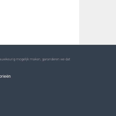
 nauwkeurig mogelijk maken, garanderen we dat
orieën