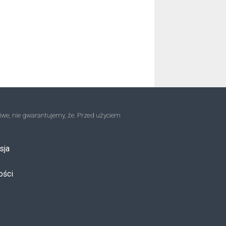
iwe, nie gwarantujemy, że. Przed użyciem
sja
ości