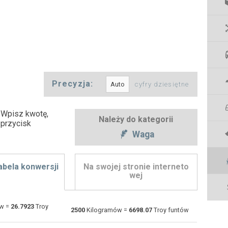
Precyzja:
cyfry dziesiętne
 Wpisz kwotę,
Należy do kategorii
 przycisk
Waga
abela konwersji
Na swojej stronie interneto
wej
w =
26.7923
Troy
Centygramów do Kilogramów
cg
cg
kg
2500
Kilogramów =
6698.07
Troy funtów
Karatów do Kilogramów
ct
ct
kg