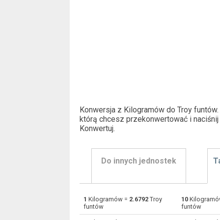
Konwersja z Kilogramów do Troy funtów.
którą chcesz przekonwertować i naciśnij
Konwertuj
.
Do innych jednostek
T
1
Kilogramów =
2.6792
Troy
10
Kilogramó
Kilogramów do Centygramów
kg
funtów
funtów
Kilogramów do Karatów
kg