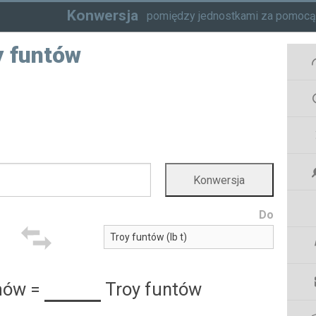
Konwersja
pomiędzy jednostkami za pomoc
y funtów
Do
mów
=
Troy funtów