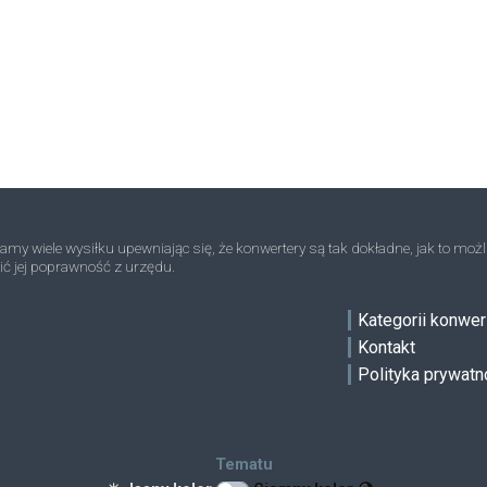
Uncji do Kilogramów
oz
oz
kg
Uncja troy do Kilogramów
oz t
oz t
kg
Tony do Kilogramów
sh tn
sh tn
kg
Kamienie do Kilogramów
st
st
kg
Ton do Kilogramów
t
t
kg
Troy karatów do Kilogramów
tr ct
tr ct
kg
my wiele wysiłku upewniając się, że konwertery są tak dokładne, jak to możl
ić jej poprawność z urzędu.
Mikrogramów do Kilogramów
μg
μg
kg
ve
Kategorii konwer
Kontakt
Polityka prywatn
Tematu