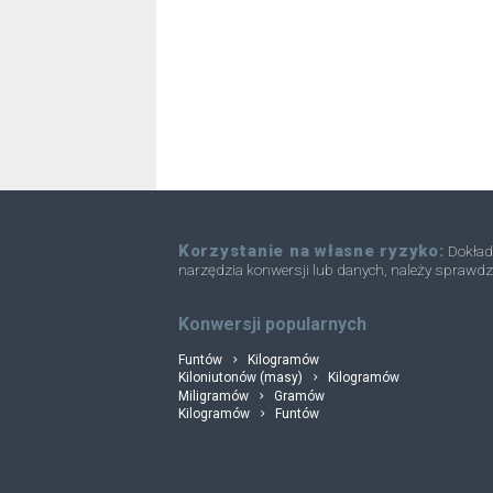
Kilogramów do Uncji
kg
Kilogramów do Uncja troy
kg
Kilogramów do Tony
kg
Kilogramów do Kamienie
kg
Kilogramów do Ton
kg
Kilogramów do Troy karatów
kg
Korzystanie na własne ryzyko:
Dokłada
narzędzia konwersji lub danych, należy sprawdz
Kilogramów do Mikrogramów
kg
convertli
Konwersji popularnych
Funtów
Kilogramów
Kiloniutonów (masy)
Kilogramów
Miligramów
Gramów
Kilogramów
Funtów