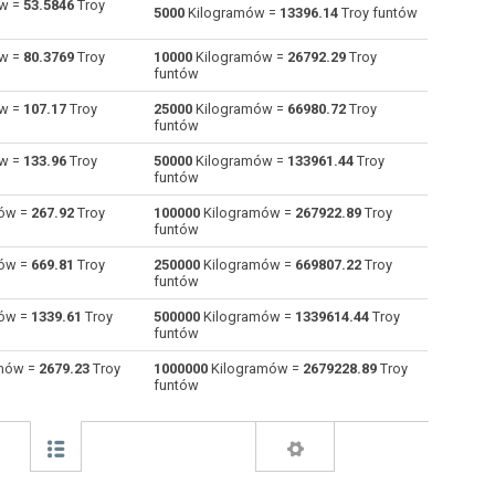
w =
53.5846
Troy
5000
Kilogramów =
13396.14
Troy funtów
Pamięci DRAM do Kilogramów
dr
dr
kg
w =
80.3769
Troy
10000
Kilogramów =
26792.29
Troy
funtów
Gramów do Kilogramów
g
g
kg
w =
107.17
Troy
25000
Kilogramów =
66980.72
Troy
funtów
Ziarna do Kilogramów
gr
gr
kg
w =
133.96
Troy
50000
Kilogramów =
133961.44
Troy
Troy ziarna do Kilogramów
gr t
gr t
kg
funtów
ów =
267.92
Troy
100000
Kilogramów =
267922.89
Troy
Hektogramów do Kilogramów
hg
hg
kg
funtów
Kiloniutonów (masy) do Kilogramów
kN
kN
kg
ów =
669.81
Troy
250000
Kilogramów =
669807.22
Troy
funtów
Funtów do Kilogramów
lb
lb
kg
ów =
1339.61
Troy
500000
Kilogramów =
1339614.44
Troy
funtów
Troy funtów do Kilogramów
lb t
lb t
kg
mów =
2679.23
Troy
1000000
Kilogramów =
2679228.89
Troy
funtów
Long ton do Kilogramów
lo tn
lo tn
kg
Miligramów do Kilogramów
mg
mg
kg
Nanogramów do Kilogramów
ng
ng
kg