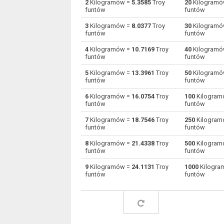
2
Kilogramów =
5.3585
Troy
20
Kilogramó
funtów
funtów
Kilogramów do Pamięci DRAM
kg
3
Kilogramów =
8.0377
Troy
30
Kilogramó
funtów
funtów
Kilogramów do Gramów
kg
4
Kilogramów =
10.7169
Troy
40
Kilogramó
funtów
funtów
Kilogramów do Ziarna
kg
5
Kilogramów =
13.3961
Troy
50
Kilogramó
Kilogramów do Troy ziarna
kg
funtów
funtów
6
Kilogramów =
16.0754
Troy
100
Kilogram
Kilogramów do Hektogramów
kg
funtów
funtów
Kilogramów do Kiloniutonów (masy)
kg
7
Kilogramów =
18.7546
Troy
250
Kilogram
funtów
funtów
Kilogramów do Funtów
kg
8
Kilogramów =
21.4338
Troy
500
Kilogram
funtów
funtów
Kilogramów do Troy funtów
kg
9
Kilogramów =
24.1131
Troy
1000
Kilogra
funtów
funtów
Kilogramów do Long ton
kg
Kilogramów do Miligramów
kg
Kilogramów do Nanogramów
kg