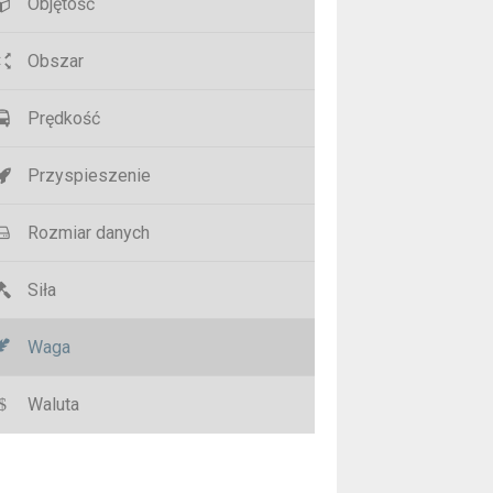
Objętość
Obszar
Prędkość
Przyspieszenie
Rozmiar danych
Siła
Waga
Waluta