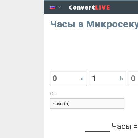
LIVE
Convert
Часы в Микросек
d
h
От
Часы
=