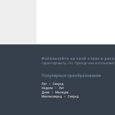
Используйте на свой страх и риск
гарантировать, что. Прежде чем использова
convertli
Популярные преобразования
Лет
Секунд
Недели
Лет
Дней
Месяцев
Миллисекунд
Секунд