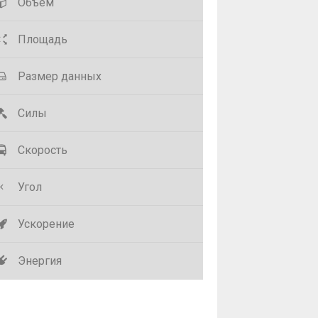
Объем
Площадь
Размер данных
Силы
Скорость
Угол
Ускорение
Энергия