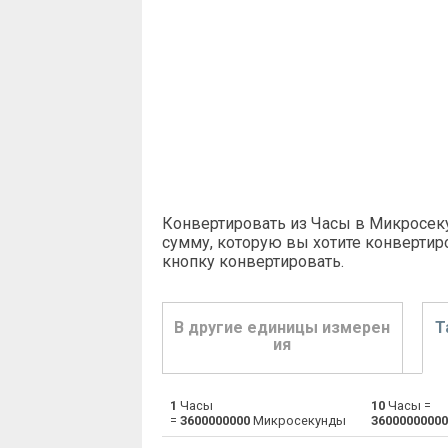
Конвертировать из Часы в Микросек
сумму, которую вы хотите конвертир
кнопку конвертировать
.
В другие единицы измерен
Т
ия
1
Часы
10
Часы =
Часы в Дней
h
=
3600000000
Микросекунды
36000000000
Часы в Минут
h