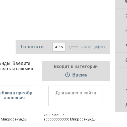
Точность:
десятичные цифры
унды. Введите
Входит в категории
овать и нажмите
Время
аблица преобр
Для вашего сайта
азования
2500
Часы =
Дней в Часы
d
d
h
Микросекунды
9000000000000
Микросекунды
Минут в Часы
m
m
h