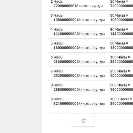
2
Часы
20
Часы =
=
7200000000
Микросекунды
72000000000
Часы в Миллисекунд
h
3
Часы
30
Часы =
=
10800000000
Микросекунды
10800000000
Часы в Наносекунд
h
4
Часы
40
Часы =
=
14400000000
Микросекунды
14400000000
Часы в Секунд
h
5
Часы
50
Часы =
Часы в Микросекунды
h
=
18000000000
Микросекунды
18000000000
6
Часы
100
Часы =
Часы в Недели
h
=
21600000000
Микросекунды
36000000000
Часы в Месяцев
h
7
Часы
250
Часы =
=
25200000000
Микросекунды
90000000000
Часы в Лет
h
8
Часы
500
Часы =
=
28800000000
Микросекунды
18000000000
9
Часы
1000
Часы =
=
32400000000
Микросекунды
36000000000