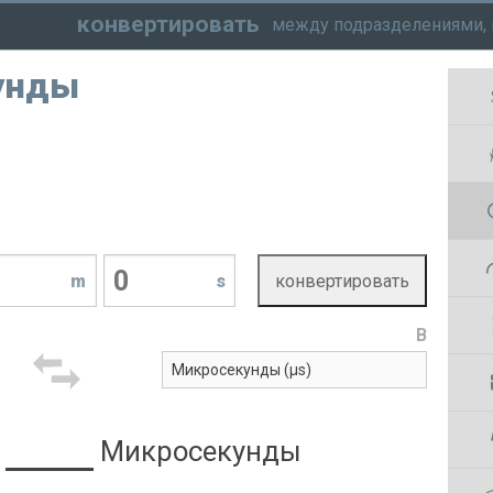
конвертировать
между подразделениями, 
унды
m
s
В
Микросекунды