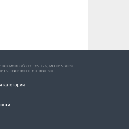
и как можно более точным, мы не можем
рить правильность с властью.
я категории
ости