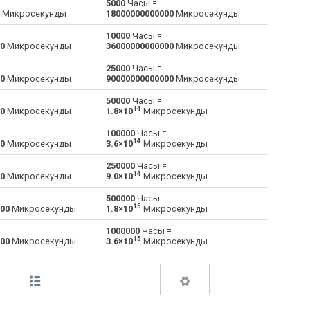
5000
Часы =
Микросекунды
18000000000000
Микросекунды
Миллисекунд в Часы
ms
ms
h
10000
Часы =
0
Микросекунды
36000000000000
Микросекунды
Наносекунд в Часы
ns
ns
h
25000
Часы =
0
Микросекунды
90000000000000
Микросекунды
Секунд в Часы
s
s
h
50000
Часы =
Микросекунды в Часы
14
µs
µs
h
0
Микросекунды
1.8×10
Микросекунды
100000
Часы =
Недели в Часы
—
—
h
14
0
Микросекунды
3.6×10
Микросекунды
Месяцев в Часы
—
—
h
250000
Часы =
14
0
Микросекунды
9.0×10
Микросекунды
Лет в Часы
—
—
h
500000
Часы =
15
00
Микросекунды
1.8×10
Микросекунды
1000000
Часы =
15
00
Микросекунды
3.6×10
Микросекунды