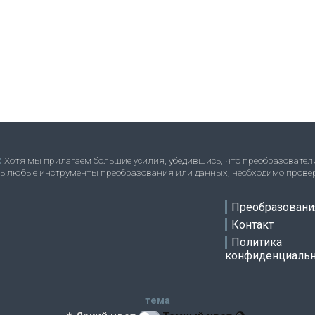
:
Хотя мы прилагаем большие усилия, убедившись, что преобразовател
ть любые инструменты преобразования или данных, необходимо прове
ve
Преобразовани
Контакт
Политика
конфиденциальн
тема