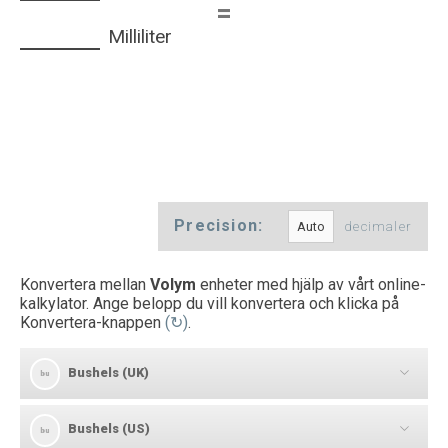
=
Milliliter
Precision:
decimaler
Konvertera mellan
Volym
enheter med hjälp av vårt online-
kalkylator. Ange belopp du vill konvertera och klicka på
Konvertera-knappen
(↻)
.
Bushels (UK)
bu
Bushels (US)
[
]
bu
bu
→
bu
Bushels (UK) till Bushels (US)