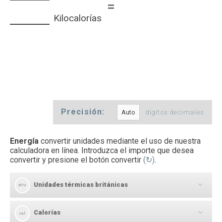
=
Kilocalorías
Precisión:
dígitos decimales
Energía
convertir unidades mediante el uso de nuestra
calculadora en línea. Introduzca el importe que desea
convertir y presione el botón convertir
(↻)
.
Unidades térmicas británicas
BTU
Calorías
[
]
cal
BTU
→
cal
Unidades térmicas británicas a Calorías