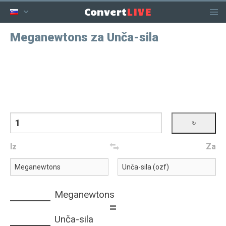
LIVE
Convert
Meganewtons za Unča-sila
Iz
Za
Meganewtons
=
Unča-sila