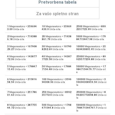
Pretvorbena tabela
Za vašo spletno stran
1
Meganewtons =
359694
10
Meganewtons =
35969
2500
Meganewtons =
899
Meganewtons za Dynes
—
dyn
3.09
Unča-sila
430.9
Unča-sila
2357723.99
Unča-sila
2
Meganewtons =
719388
20
Meganewtons =
71938
5000
Meganewtons =
179
Dynes za Meganewtons
dyn
—
6.18
Unča-sila
861.79
Unča-sila
84715447.98
Unča-sila
3
Meganewtons =
107908
30
Meganewtons =
10790
10000
Meganewtons =
35
Meganewtons za Groba sila
—
Gf
29.27
Unča-sila
8292.69
Unča-sila
969430895.95
Unča-sila
4
Meganewtons =
143877
40
Meganewtons =
14387
25000
Meganewtons =
89
Groba sila za Meganewtons
Gf
—
72.36
Unča-sila
7723.58
Unča-sila
923577239.88
Unča-sila
5
Meganewtons =
179847
50
Meganewtons =
17984
50000
Meganewtons =
17
Meganewtons za Giganewtons
—
GN
15.45
Unča-sila
7154.48
Unča-sila
9847154479.77
Unča-sil
a
Giganewtons za Meganewtons
GN
—
6
Meganewtons =
215816
100
Meganewtons =
3596
100000
Meganewtons =
3
58.54
Unča-sila
94308.96
Unča-sila
59694308959.54
Unča-si
la
Meganewtons za Džulih na meter
—
J/m
7
Meganewtons =
251786
250
Meganewtons =
8992
250000
Meganewtons =
8
01.63
Unča-sila
35772.4
Unča-sila
99235772398.84
Unča-si
la
Džulih na meter za Meganewtons
J/m
—
8
Meganewtons =
287755
500
Meganewtons =
1798
500000
Meganewtons =
1
44.72
Unča-sila
471544.8
Unča-sila
798471544797.7
Unča-si
Meganewtons za Kilogram-force
—
kgf
la