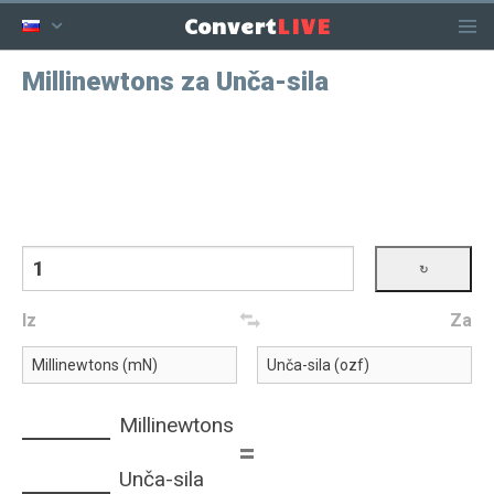
LIVE
Convert
Millinewtons za Unča-sila
Iz
Za
Millinewtons
=
Unča-sila