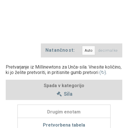
Natančnost:
decimalke
Pretvarjanje iz Millinewtons za Unča-sila. Vnesite količino,
ki jo želite pretvoriti, in pritisnite gumb pretvori
(↻)
.
Spada v kategorijo
Sila
Drugim enotam
Pretvorbena tabela