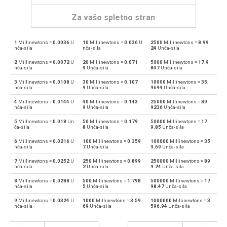
Za vašo spletno stran
1
Millinewtons =
0.0036
U
10
Millinewtons =
0.036
U
2500
Millinewtons =
8.99
Millinewtons za Dynes
mN
dyn
nča-sila
nča-sila
24
Unča-sila
2
Millinewtons =
0.0072
U
20
Millinewtons =
0.071
5000
Millinewtons =
17.9
Dynes za Millinewtons
dyn
mN
nča-sila
9
Unča-sila
847
Unča-sila
3
Millinewtons =
0.0108
U
30
Millinewtons =
0.107
10000
Millinewtons =
35.
Millinewtons za Groba sila
mN
Gf
nča-sila
9
Unča-sila
9694
Unča-sila
4
Millinewtons =
0.0144
U
40
Millinewtons =
0.143
25000
Millinewtons =
89.
Groba sila za Millinewtons
Gf
mN
nča-sila
9
Unča-sila
9236
Unča-sila
5
Millinewtons =
0.018
Un
50
Millinewtons =
0.179
50000
Millinewtons =
17
Millinewtons za Giganewtons
mN
GN
ča-sila
8
Unča-sila
9.85
Unča-sila
6
Millinewtons =
0.0216
U
100
Millinewtons =
0.359
100000
Millinewtons =
35
Giganewtons za Millinewtons
GN
mN
nča-sila
7
Unča-sila
9.69
Unča-sila
7
Millinewtons =
0.0252
U
250
Millinewtons =
0.899
250000
Millinewtons =
89
Millinewtons za Džulih na meter
mN
J/m
nča-sila
2
Unča-sila
9.24
Unča-sila
8
Millinewtons =
0.0288
U
500
Millinewtons =
1.798
500000
Millinewtons =
17
Džulih na meter za Millinewtons
J/m
mN
nča-sila
5
Unča-sila
98.47
Unča-sila
9
Millinewtons =
0.0324
U
1000
Millinewtons =
3.59
1000000
Millinewtons =
3
Millinewtons za Kilogram-force
mN
kgf
nča-sila
69
Unča-sila
596.94
Unča-sila
Kilogram-force za Millinewtons
kgf
mN