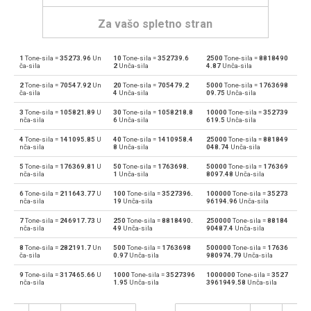
Za vašo spletno stran
1
Tone-sila =
35273.96
Un
10
Tone-sila =
352739.6
2500
Tone-sila =
8818490
Tone-sila za Dynes
tnf
dyn
ča-sila
2
Unča-sila
4.87
Unča-sila
2
Tone-sila =
70547.92
Un
20
Tone-sila =
705479.2
5000
Tone-sila =
1763698
Dynes za Tone-sila
dyn
tnf
ča-sila
4
Unča-sila
09.75
Unča-sila
3
Tone-sila =
105821.89
U
30
Tone-sila =
1058218.8
10000
Tone-sila =
352739
Tone-sila za Groba sila
tnf
Gf
nča-sila
6
Unča-sila
619.5
Unča-sila
4
Tone-sila =
141095.85
U
40
Tone-sila =
1410958.4
25000
Tone-sila =
881849
Groba sila za Tone-sila
Gf
tnf
nča-sila
8
Unča-sila
048.74
Unča-sila
5
Tone-sila =
176369.81
U
50
Tone-sila =
1763698.
50000
Tone-sila =
176369
Tone-sila za Giganewtons
tnf
GN
nča-sila
1
Unča-sila
8097.48
Unča-sila
6
Tone-sila =
211643.77
U
100
Tone-sila =
3527396.
100000
Tone-sila =
35273
Giganewtons za Tone-sila
GN
tnf
nča-sila
19
Unča-sila
96194.96
Unča-sila
7
Tone-sila =
246917.73
U
250
Tone-sila =
8818490.
250000
Tone-sila =
88184
Tone-sila za Džulih na meter
tnf
J/m
nča-sila
49
Unča-sila
90487.4
Unča-sila
8
Tone-sila =
282191.7
Un
500
Tone-sila =
1763698
500000
Tone-sila =
17636
Džulih na meter za Tone-sila
J/m
tnf
ča-sila
0.97
Unča-sila
980974.79
Unča-sila
9
Tone-sila =
317465.66
U
1000
Tone-sila =
3527396
1000000
Tone-sila =
3527
Tone-sila za Kilogram-force
tnf
kgf
nča-sila
1.95
Unča-sila
3961949.58
Unča-sila
Kilogram-force za Tone-sila
kgf
tnf