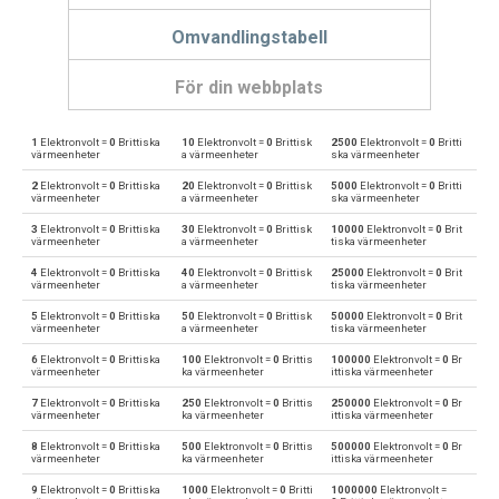
Omvandlingstabell
För din webbplats
1
Elektronvolt =
0
Brittiska
10
Elektronvolt =
0
Brittisk
2500
Elektronvolt =
0
Britti
Elektronvolt till Brittiska värmeenheter
eV
BTU
värmeenheter
a värmeenheter
ska värmeenheter
2
Elektronvolt =
0
Brittiska
20
Elektronvolt =
0
Brittisk
5000
Elektronvolt =
0
Britti
Brittiska värmeenheter till Elektronvolt
BTU
eV
värmeenheter
a värmeenheter
ska värmeenheter
3
Elektronvolt =
0
Brittiska
30
Elektronvolt =
0
Brittisk
10000
Elektronvolt =
0
Brit
Elektronvolt till Kalorier
eV
cal
värmeenheter
a värmeenheter
tiska värmeenheter
4
Elektronvolt =
0
Brittiska
40
Elektronvolt =
0
Brittisk
25000
Elektronvolt =
0
Brit
Kalorier till Elektronvolt
cal
eV
värmeenheter
a värmeenheter
tiska värmeenheter
5
Elektronvolt =
0
Brittiska
50
Elektronvolt =
0
Brittisk
50000
Elektronvolt =
0
Brit
Elektronvolt till Gigajoule
eV
Gj
värmeenheter
a värmeenheter
tiska värmeenheter
6
Elektronvolt =
0
Brittiska
100
Elektronvolt =
0
Brittis
100000
Elektronvolt =
0
Br
Gigajoule till Elektronvolt
Gj
eV
värmeenheter
ka värmeenheter
ittiska värmeenheter
7
Elektronvolt =
0
Brittiska
250
Elektronvolt =
0
Brittis
250000
Elektronvolt =
0
Br
Elektronvolt till Joule
eV
J
värmeenheter
ka värmeenheter
ittiska värmeenheter
8
Elektronvolt =
0
Brittiska
500
Elektronvolt =
0
Brittis
500000
Elektronvolt =
0
Br
Joule till Elektronvolt
J
eV
värmeenheter
ka värmeenheter
ittiska värmeenheter
9
Elektronvolt =
0
Brittiska
1000
Elektronvolt =
0
Britti
1000000
Elektronvolt =
Elektronvolt till Kilokalorier
eV
kcal