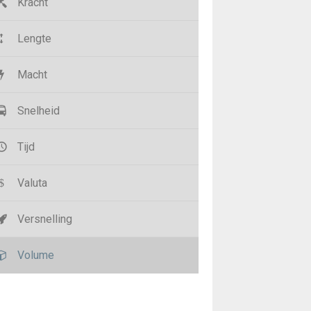
Kracht
Lengte
Macht
Snelheid
Tijd
Valuta
Versnelling
Volume