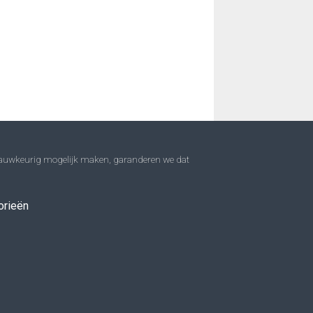
 nauwkeurig mogelijk maken, garanderen we dat
orieën