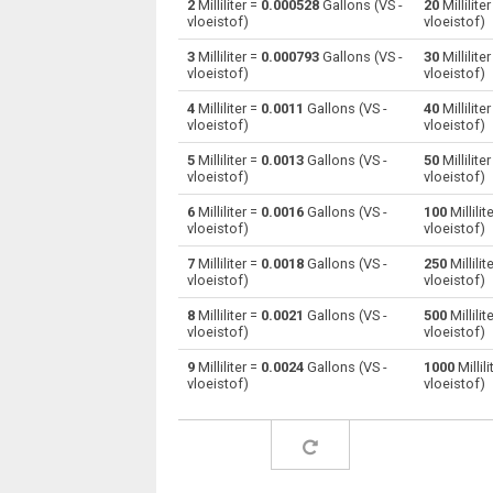
2
Milliliter =
0.000528
Gallons (VS -
20
Millilite
vloeistof)
vloeistof)
Milliliter naar Centiliters
ml
3
Milliliter =
0.000793
Gallons (VS -
30
Millilite
vloeistof)
vloeistof)
Milliliter naar Kubieke centimeter
ml
4
Milliliter =
0.0011
Gallons (VS -
40
Millilite
vloeistof)
vloeistof)
Milliliter naar Deciliter
ml
5
Milliliter =
0.0013
Gallons (VS -
50
Millilite
Milliliter naar Kubieke decimeters
ml
vloeistof)
vloeistof)
6
Milliliter =
0.0016
Gallons (VS -
100
Millilit
Milliliter naar Raad van bestuur voeten
ml
vloeistof)
vloeistof)
Milliliter naar Kubieke voet
ml
7
Milliliter =
0.0018
Gallons (VS -
250
Millilit
vloeistof)
vloeistof)
Milliliter naar Gallons (VS - droog)
ml
8
Milliliter =
0.0021
Gallons (VS -
500
Millilit
vloeistof)
vloeistof)
Milliliter naar Gallons (VS - vloeistof)
ml
9
Milliliter =
0.0024
Gallons (VS -
1000
Millili
vloeistof)
vloeistof)
Milliliter naar Gallons (UK)
ml
Milliliter naar Kubieke duim
ml
Milliliter naar Kubieke kilometer
ml