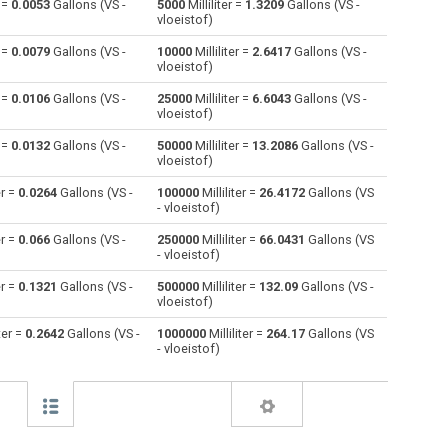
r =
0.0053
Gallons (VS -
5000
Milliliter =
1.3209
Gallons (VS -
vloeistof)
Centiliters naar Milliliter
cl
cl
ml
r =
0.0079
Gallons (VS -
10000
Milliliter =
2.6417
Gallons (VS -
vloeistof)
Kubieke centimeter naar Milliliter
cm³
cm³
ml
r =
0.0106
Gallons (VS -
25000
Milliliter =
6.6043
Gallons (VS -
vloeistof)
Deciliter naar Milliliter
dl
dl
ml
r =
0.0132
Gallons (VS -
50000
Milliliter =
13.2086
Gallons (VS -
Kubieke decimeters naar Milliliter
dm³
dm³
ml
vloeistof)
er =
0.0264
Gallons (VS -
100000
Milliliter =
26.4172
Gallons (VS
Raad van bestuur voeten naar Milliliter
FBM
FBM
ml
- vloeistof)
Kubieke voet naar Milliliter
ft³
ft³
ml
er =
0.066
Gallons (VS -
250000
Milliliter =
66.0431
Gallons (VS
- vloeistof)
Gallons (VS - droog) naar Milliliter
gal
gal
ml
er =
0.1321
Gallons (VS -
500000
Milliliter =
132.09
Gallons (VS -
vloeistof)
Gallons (VS - vloeistof) naar Milliliter
gal
gal
ml
ter =
0.2642
Gallons (VS -
1000000
Milliliter =
264.17
Gallons (VS
- vloeistof)
Gallons (UK) naar Milliliter
gal
gal
ml
Kubieke duim naar Milliliter
in³
in³
ml
Kubieke kilometer naar Milliliter
km³
km³
ml