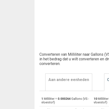
Converteren van Milliliter naar Gallons (V
in het bedrag dat u wilt converteren en d
converteren
.
Aan andere eenheden
1
Milliliter =
0.000264
Gallons (VS -
10
Millilite
Milliliter naar Bushels (UK)
ml
vloeistof)
vloeistof)
Milliliter naar Bushels (VS)
ml