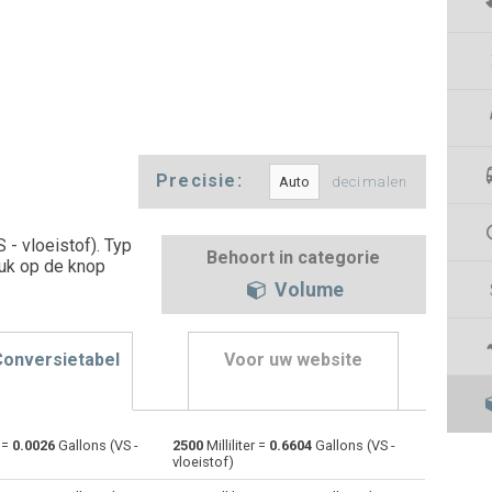
Precisie:
decimalen
S - vloeistof). Typ
Behoort in categorie
ruk op de knop
Volume
Conversietabel
Voor uw website
r =
0.0026
Gallons (VS -
2500
Milliliter =
0.6604
Gallons (VS -
Bushels (UK) naar Milliliter
bu
bu
ml
vloeistof)
Bushels (VS) naar Milliliter
bu
bu
ml