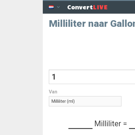
LIVE
Convert
Milliliter naar Gall
Van
Milliliter
=