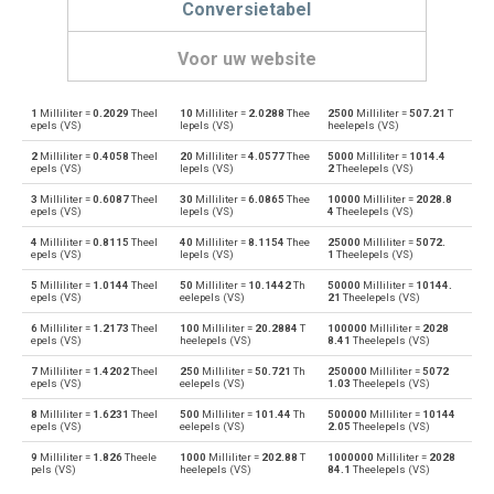
Conversietabel
Voor uw website
1
Milliliter =
0.2029
Theel
10
Milliliter =
2.0288
Thee
2500
Milliliter =
507.21
T
Milliliter naar Bushels (UK)
ml
bu
epels (VS)
lepels (VS)
heelepels (VS)
2
Milliliter =
0.4058
Theel
20
Milliliter =
4.0577
Thee
5000
Milliliter =
1014.4
Bushels (UK) naar Milliliter
bu
ml
epels (VS)
lepels (VS)
2
Theelepels (VS)
3
Milliliter =
0.6087
Theel
30
Milliliter =
6.0865
Thee
10000
Milliliter =
2028.8
Milliliter naar Bushels (VS)
ml
bu
epels (VS)
lepels (VS)
4
Theelepels (VS)
4
Milliliter =
0.8115
Theel
40
Milliliter =
8.1154
Thee
25000
Milliliter =
5072.
Bushels (VS) naar Milliliter
bu
ml
epels (VS)
lepels (VS)
1
Theelepels (VS)
5
Milliliter =
1.0144
Theel
50
Milliliter =
10.1442
Th
50000
Milliliter =
10144.
Milliliter naar Centiliters
ml
cl
epels (VS)
eelepels (VS)
21
Theelepels (VS)
6
Milliliter =
1.2173
Theel
100
Milliliter =
20.2884
T
100000
Milliliter =
2028
Centiliters naar Milliliter
cl
ml
epels (VS)
heelepels (VS)
8.41
Theelepels (VS)
7
Milliliter =
1.4202
Theel
250
Milliliter =
50.721
Th
250000
Milliliter =
5072
Milliliter naar Kubieke centimeter
ml
cm³
epels (VS)
eelepels (VS)
1.03
Theelepels (VS)
8
Milliliter =
1.6231
Theel
500
Milliliter =
101.44
Th
500000
Milliliter =
10144
Kubieke centimeter naar Milliliter
cm³
ml
epels (VS)
eelepels (VS)
2.05
Theelepels (VS)
9
Milliliter =
1.826
Theele
1000
Milliliter =
202.88
T
1000000
Milliliter =
2028
Milliliter naar Deciliter
ml
dl
pels (VS)
heelepels (VS)
84.1
Theelepels (VS)