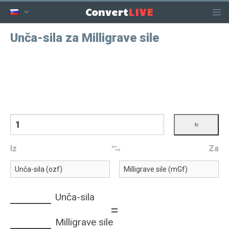
LIVE
Convert
Unča-sila za Milligrave sile
Iz
Za
Unča-sila
=
Milligrave sile